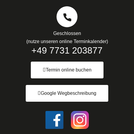
Geschlossen
(nutze unseren online Terminkalender)
+49 7731 203877
Termin online buchen
Google Wegbeschreibung
I
I