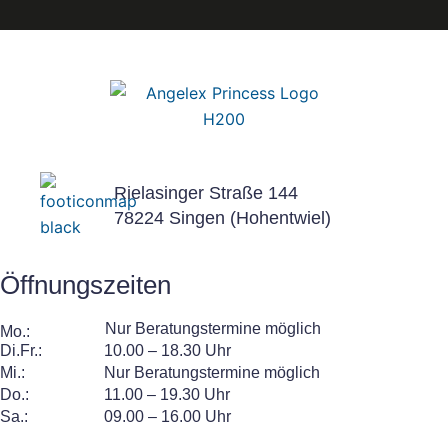
c
c
o
o
n
n
Rielasinger Straße 144
78224 Singen (Hohentwiel)
F
I
Öffnungszeiten
a
n
Nur Beratungstermine möglich
Mo.:
Di.Fr.:
10.00 – 18.30 Uhr
Mi.:
Nur Beratungstermine möglich
c
s
Do.:
11.00 – 19.30 Uhr
Sa.:
09.00 – 16.00 Uhr