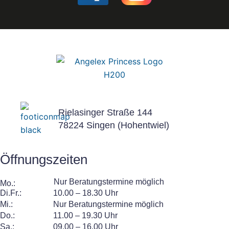
c
c
o
o
n
n
Rielasinger Straße 144
78224 Singen (Hohentwiel)
F
I
Öffnungszeiten
a
n
Nur Beratungstermine möglich
Mo.:
Di.Fr.:
10.00 – 18.30 Uhr
Mi.:
Nur Beratungstermine möglich
Do.:
11.00 – 19.30 Uhr
Sa.:
09.00 – 16.00 Uhr