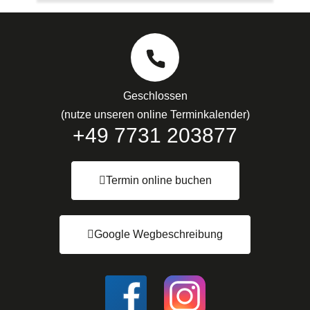
Geschlossen
(nutze unseren online Terminkalender)
+49 7731 203877
Termin online buchen
Google Wegbeschreibung
I
I