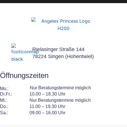
c
c
o
o
n
n
Rielasinger Straße 144
78224 Singen (Hohentwiel)
F
I
Öffnungszeiten
a
n
Nur Beratungstermine möglich
Mo.:
Di.Fr.:
10.00 – 18.30 Uhr
Mi.:
Nur Beratungstermine möglich
c
s
Do.:
11.00 – 19.30 Uhr
Sa.:
09.00 – 16.00 Uhr