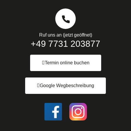
Ruf uns an (jetzt geöffnet)
+49 7731 203877
Termin online buchen
Google Wegbeschreibung
I
I