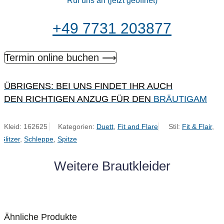
Ruf uns an (jetzt geöffnet)
+49 7731 203877
Termin online buchen ⟶
ÜBRIGENS: BEI UNS FINDET IHR AUCH
DEN RICHTIGEN ANZUG FÜR DEN
BRÄUTIGAM
Kleid:
162625
Kategorien:
Duett
,
Fit and Flare
Stil:
Fit & Flair
,
Glitzer
,
Schleppe
,
Spitze
Weitere Brautkleider
Ähnliche Produkte