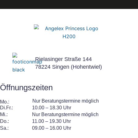
c
c
o
o
n
n
Rielasinger Straße 144
78224 Singen (Hohentwiel)
F
I
Öffnungszeiten
a
n
Nur Beratungstermine möglich
Mo.:
Di.Fr.:
10.00 – 18.30 Uhr
Mi.:
Nur Beratungstermine möglich
c
s
Do.:
11.00 – 19.30 Uhr
Sa.:
09.00 – 16.00 Uhr