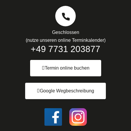
Geschlossen
(nutze unseren online Terminkalender)
+49 7731 203877
Termin online buchen
Google Wegbeschreibung
I
I